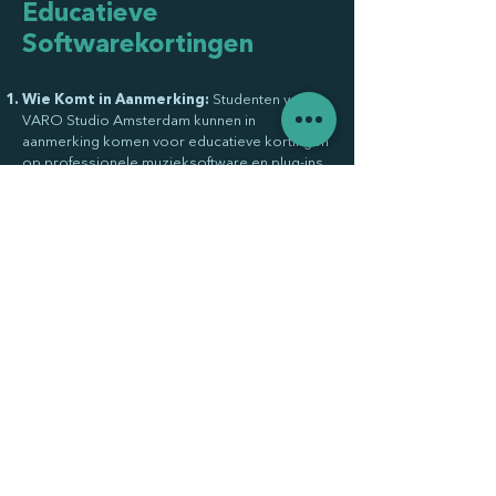
Educatieve
Softwarekortingen
Wie Komt in Aanmerking:
Studenten van
VARO Studio Amsterdam kunnen in
aanmerking komen voor educatieve kortingen
op professionele muzieksoftware en plug-ins,
aangeboden door softwarefabrikanten. Deze
kortingen worden niet verstrekt of
gegarandeerd door VARO Studio Amsterdam.
Abonnementsvereiste:
Om een
inschrijvingsbewijs aan te vragen, moet je een
actief abonnement hebben en minimaal drie
aaneengesloten maanden betaalde lessen
hebben gevolgd.
Inschrijvingsbewijs:
In aanmerking komende
studenten kunnen een inschrijvingsbewijs
aanvragen om rechtstreeks in te dienen bij de
softwarefabrikant als onderdeel van hun
kortingsaanvraag.
Geldigheid Document:
Het
inschrijvingsbewijs is 90 dagen geldig vanaf de