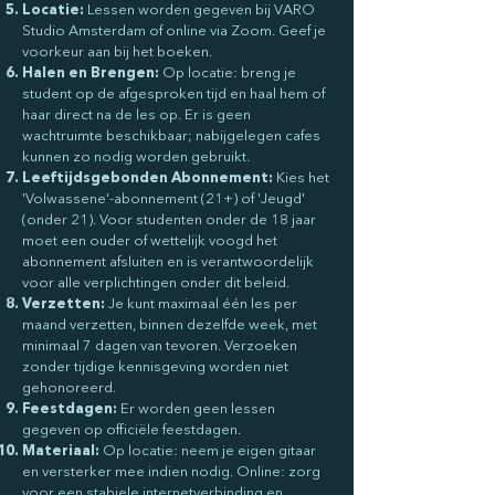
Locatie:
Lessen worden gegeven bij VARO
Studio Amsterdam of online via Zoom. Geef je
voorkeur aan bij het boeken.
Halen en Brengen:
Op locatie: breng je
student op de afgesproken tijd en haal hem of
haar direct na de les op. Er is geen
wachtruimte beschikbaar; nabijgelegen cafes
kunnen zo nodig worden gebruikt.
Leeftijdsgebonden Abonnement:
Kies het
'Volwassene'-abonnement (21+) of 'Jeugd'
(onder 21). Voor studenten onder de 18 jaar
moet een ouder of wettelijk voogd het
abonnement afsluiten en is verantwoordelijk
voor alle verplichtingen onder dit beleid.
Verzetten:
Je kunt maximaal één les per
maand verzetten, binnen dezelfde week, met
minimaal 7 dagen van tevoren. Verzoeken
zonder tijdige kennisgeving worden niet
gehonoreerd.
Feestdagen:
Er worden geen lessen
gegeven op officiële feestdagen.
Materiaal:
Op locatie: neem je eigen gitaar
en versterker mee indien nodig. Online: zorg
voor een stabiele internetverbinding en