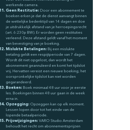
werkende camera.
Geen Restitutie:
Door een abonnement te
boeken erken je dat de dienst aanvangt binnen
de wettelijke bedenktijd van 14 dagen en doe
je uitdrukkelijk afstand van je herroepingsrecht
(art. 6:230p BW). Er worden geen restituties
verleend. Deze afstand geldt vanaf het moment
van bevestiging van je boeking.
Mislukte Betalingen:
Bij een mislukte
betaling geldt een respijtperiode van 7 dagen.
Wordt dit niet opgelost, dan wordt het
abonnement geannuleerd en komt het tijdslot
vrij. Hervatten vereist een nieuwe boeking; het
oorspronkelijke tijdslot kan niet worden
gegarandeerd.
Boeken:
Boek minimaal 48 uur voor je eerste
les. Boekingen binnen 48 uur gaan in de week
erna in.
Opzegging:
Opzeggen kan op elk moment.
Lessen lopen door tot het einde van de
lopende betaalperiode.
Prijswijzigingen:
VARO Studio Amsterdam
behoudt het recht om abonnementsprijzen