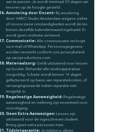
aan te passen. Je wordt minimaal 30 dagen van
tevoren op de hoogte gesteld.
Annulering door Docent:
Bij annulering
door VARO Studio Amsterdam wegens ziekte
of onvoorziene omstandigheden wordt de les
binnen dezelfde kalendermaand ingehaald. Er
wordt geen restitutie verleend.
Communicatie:
Alle communicatie verloopt
via e-mail of WhatsApp. Persoonsgegevens
worden verwerkt conform ons privacybeleid
op varoproductions.com.
Materiaalzorg:
Geldt uitsluitend voor lessen
op locatie. Behandel alle studioapparatuur
zorgvuldig. Schade wordt binnen 14 dagen
gefactureerd op basis van reparatiekosten, of
vervangingswaarde indien reparatie niet
mogelijk is.
Regelmatige Aanwezigheid:
Regelmatige
aanwezigheid en oefening zijn essentieel voor
vooruitgang.
Geen Extra Aanwezigen:
Lessen zijn
uitsluitend voor de ingeschreven student.
Breng geen extra personen mee.
Tijdslotgarantie:
Je tijdslot is alleen