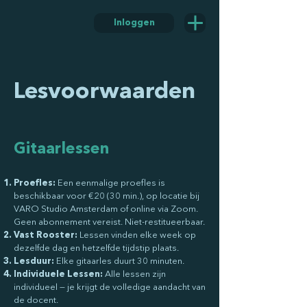
Inloggen
Lesvoorwaarden
Gitaarlessen
Proefles:
Een eenmalige proefles is
beschikbaar voor €20 (30 min.), op locatie bij
VARO Studio Amsterdam of online via Zoom.
Geen abonnement vereist. Niet-restitueerbaar.
Vast Rooster:
Lessen vinden elke week op
dezelfde dag en hetzelfde tijdstip plaats.
Lesduur:
Elke gitaarles duurt 30 minuten.
Individuele Lessen:
Alle lessen zijn
individueel — je krijgt de volledige aandacht van
de docent.