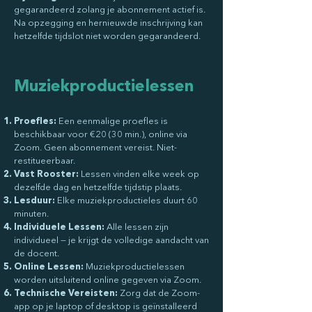
gegarandeerd zolang je abonnement actief is.
Na opzegging en hernieuwde inschrijving kan
hetzelfde tijdslot niet worden gegarandeerd.
Muziekproductielessen
Proefles:
Een eenmalige proefles is
beschikbaar voor €20 (30 min.), online via
Zoom. Geen abonnement vereist. Niet-
restitueerbaar.
Vast Rooster:
Lessen vinden elke week op
dezelfde dag en hetzelfde tijdstip plaats.
Lesduur:
Elke muziekproductieles duurt 60
minuten.
Individuele Lessen:
Alle lessen zijn
individueel — je krijgt de volledige aandacht van
de docent.
Online Lessen:
Muziekproductielessen
worden uitsluitend online gegeven via Zoom.
Technische Vereisten:
Zorg dat de Zoom-
app op je laptop of desktop is geïnstalleerd