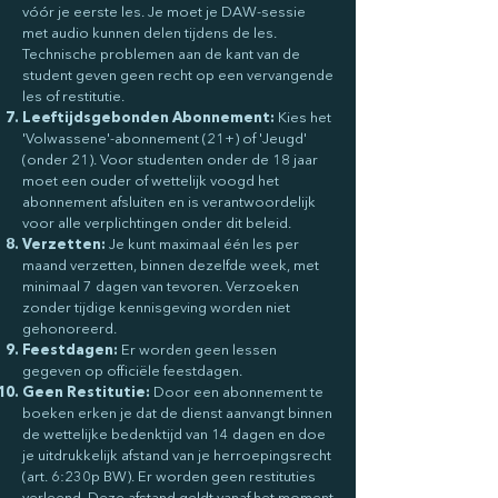
vóór je eerste les. Je moet je DAW-sessie
met audio kunnen delen tijdens de les.
Technische problemen aan de kant van de
student geven geen recht op een vervangende
les of restitutie.
Leeftijdsgebonden Abonnement:
Kies het
'Volwassene'-abonnement (21+) of 'Jeugd'
(onder 21). Voor studenten onder de 18 jaar
moet een ouder of wettelijk voogd het
abonnement afsluiten en is verantwoordelijk
voor alle verplichtingen onder dit beleid.
Verzetten:
Je kunt maximaal één les per
maand verzetten, binnen dezelfde week, met
minimaal 7 dagen van tevoren. Verzoeken
zonder tijdige kennisgeving worden niet
gehonoreerd.
Feestdagen:
Er worden geen lessen
gegeven op officiële feestdagen.
Geen Restitutie:
Door een abonnement te
boeken erken je dat de dienst aanvangt binnen
de wettelijke bedenktijd van 14 dagen en doe
je uitdrukkelijk afstand van je herroepingsrecht
(art. 6:230p BW). Er worden geen restituties