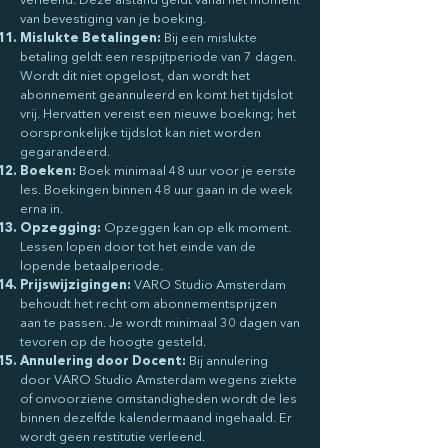
verleend. Deze afstand geldt vanaf het moment
van bevestiging van je boeking.
Mislukte Betalingen:
Bij een mislukte
betaling geldt een respijtperiode van 7 dagen.
Wordt dit niet opgelost, dan wordt het
abonnement geannuleerd en komt het tijdslot
vrij. Hervatten vereist een nieuwe boeking; het
oorspronkelijke tijdslot kan niet worden
gegarandeerd.
Boeken:
Boek minimaal 48 uur voor je eerste
les. Boekingen binnen 48 uur gaan in de week
erna in.
Opzegging:
Opzeggen kan op elk moment.
Lessen lopen door tot het einde van de
lopende betaalperiode.
Prijswijzigingen:
VARO Studio Amsterdam
behoudt het recht om abonnementsprijzen
aan te passen. Je wordt minimaal 30 dagen van
tevoren op de hoogte gesteld.
Annulering door Docent:
Bij annulering
door VARO Studio Amsterdam wegens ziekte
of onvoorziene omstandigheden wordt de les
binnen dezelfde kalendermaand ingehaald. Er
wordt geen restitutie verleend.