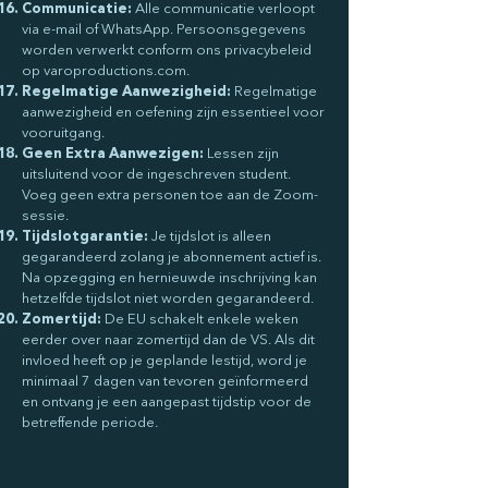
Communicatie:
Alle communicatie verloopt
via e-mail of WhatsApp. Persoonsgegevens
worden verwerkt conform ons privacybeleid
op varoproductions.com.
Regelmatige Aanwezigheid:
Regelmatige
aanwezigheid en oefening zijn essentieel voor
vooruitgang.
Geen Extra Aanwezigen:
Lessen zijn
uitsluitend voor de ingeschreven student.
Voeg geen extra personen toe aan de Zoom-
sessie.
Tijdslotgarantie:
Je tijdslot is alleen
gegarandeerd zolang je abonnement actief is.
Na opzegging en hernieuwde inschrijving kan
hetzelfde tijdslot niet worden gegarandeerd.
Zomertijd:
De EU schakelt enkele weken
eerder over naar zomertijd dan de VS. Als dit
invloed heeft op je geplande lestijd, word je
minimaal 7 dagen van tevoren geïnformeerd
en ontvang je een aangepast tijdstip voor de
betreffende periode.