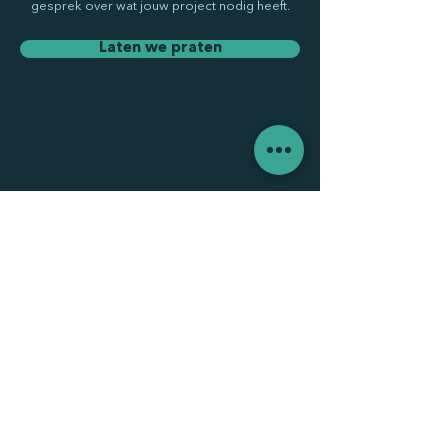
gesprek over wat jouw project nodig heeft.
Laten we praten
Samenwerken met
artiesten in
Amsterdam &
wereldwijd