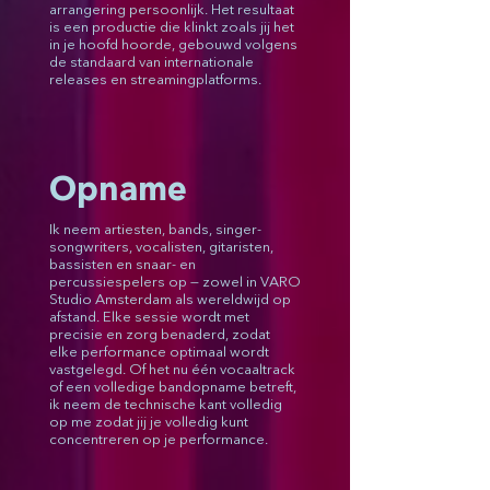
arrangering persoonlijk. Het resultaat
is een productie die klinkt zoals jij het
in je hoofd hoorde, gebouwd volgens
de standaard van internationale
releases en streamingplatforms.
Opname
Ik neem artiesten, bands, singer-
songwriters, vocalisten, gitaristen,
bassisten en snaar- en
percussiespelers op — zowel in VARO
Studio Amsterdam als wereldwijd op
afstand. Elke sessie wordt met
precisie en zorg benaderd, zodat
elke performance optimaal wordt
vastgelegd. Of het nu één vocaaltrack
of een volledige bandopname betreft,
ik neem de technische kant volledig
op me zodat jij je volledig kunt
concentreren op je performance.