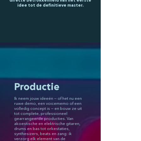
directe betrokkenheid van het eerste
idee tot de definitieve master.
Productie
Ik neem jouw ideeën — of het nu een
ruwe demo, een voicememo of een
volledig concept is — en bouw ze uit
tot complete, professioneel
gearrangeerde producties. Van
akoestische en elektrische gitaren,
drums en bas tot orkestaties,
synthesizers, beats en zang: ik
verzorg elk element van de