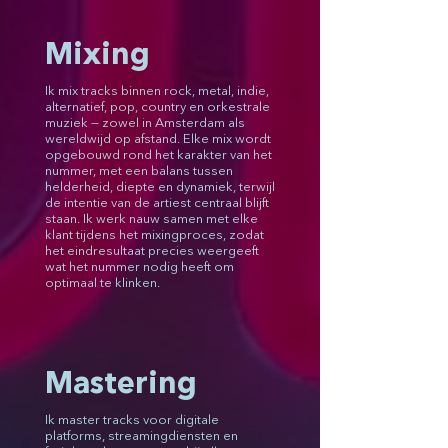
Mixing
Ik mix tracks binnen rock, metal, indie,
alternatief, pop, country en orkestrale
muziek — zowel in Amsterdam als
wereldwijd op afstand. Elke mix wordt
opgebouwd rond het karakter van het
nummer, met een balans tussen
helderheid, diepte en dynamiek, terwijl
de intentie van de artiest centraal blijft
staan. Ik werk nauw samen met elke
klant tijdens het mixingproces, zodat
het eindresultaat precies weergeeft
wat het nummer nodig heeft om
optimaal te klinken.
Mastering
Ik master tracks voor digitale
platforms, streamingdiensten en