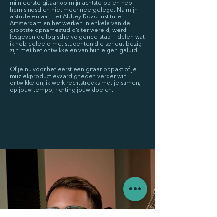
mijn eerste gitaar op mijn achtste op en heb
hem sindsdien niet meer neergelegd. Na mijn
afstuderen aan het Abbey Road Institute
Amsterdam en het werken in enkele van de
grootste opnamestudio's ter wereld, werd
lesgeven de logische volgende stap — delen wat
ik heb geleerd met studenten die serieus bezig
zijn met het ontwikkelen van hun eigen geluid.
Of je nu voor het eerst een gitaar oppakt of je
muziekproductievaardigheden verder wilt
ontwikkelen, ik werk rechtstreeks met je samen,
op jouw tempo, richting jouw doelen.