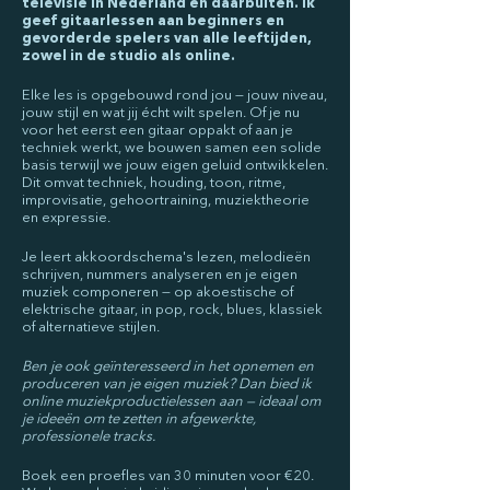
televisie in Nederland en daarbuiten. Ik
geef gitaarlessen aan beginners en
gevorderde spelers van alle leeftijden,
zowel in de studio als online.
Elke les is opgebouwd rond jou — jouw niveau,
jouw stijl en wat jij écht wilt spelen. Of je nu
voor het eerst een gitaar oppakt of aan je
techniek werkt, we bouwen samen een solide
basis terwijl we jouw eigen geluid ontwikkelen.
Dit omvat techniek, houding, toon, ritme,
improvisatie, gehoortraining, muziektheorie
en expressie.
Je leert akkoordschema's lezen, melodieën
schrijven, nummers analyseren en je eigen
muziek componeren — op akoestische of
elektrische gitaar, in pop, rock, blues, klassiek
of alternatieve stijlen.
Ben je ook geïnteresseerd in het opnemen en
produceren van je eigen muziek? Dan bied ik
online muziekproductielessen aan — ideaal om
je ideeën om te zetten in afgewerkte,
professionele tracks.
Boek een proefles van 30 minuten voor €20.